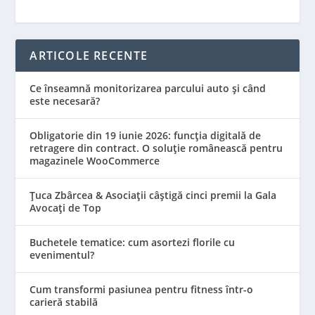
ARTICOLE RECENTE
Ce înseamnă monitorizarea parcului auto și când
este necesară?
Obligatorie din 19 iunie 2026: funcția digitală de
retragere din contract. O soluție românească pentru
magazinele WooCommerce
Țuca Zbârcea & Asociații câștigă cinci premii la Gala
Avocați de Top
Buchetele tematice: cum asortezi florile cu
evenimentul?
Cum transformi pasiunea pentru fitness într-o
carieră stabilă