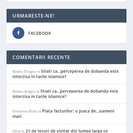
URMARESTE-NE!
FACEBOOK
COMENTARII RECENTE
Stiati ca…perceperea de dobanda este
Babeu Dragos
la
interzisa in tarile islamice?
Stiati ca…perceperea de dobanda este
Babeu dragos
la
interzisa in tarile islamice?
Plata facturilor: o joaca de…oameni
Dimitrina Bulat
la
mari
21 de locuri de vizitat din lumea larga ce
Alina
la