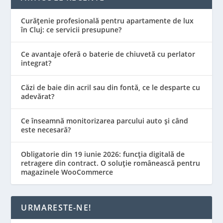
Curățenie profesională pentru apartamente de lux
în Cluj: ce servicii presupune?
Ce avantaje oferă o baterie de chiuvetă cu perlator
integrat?
Căzi de baie din acril sau din fontă, ce le desparte cu
adevărat?
Ce înseamnă monitorizarea parcului auto și când
este necesară?
Obligatorie din 19 iunie 2026: funcția digitală de
retragere din contract. O soluție românească pentru
magazinele WooCommerce
URMARESTE-NE!