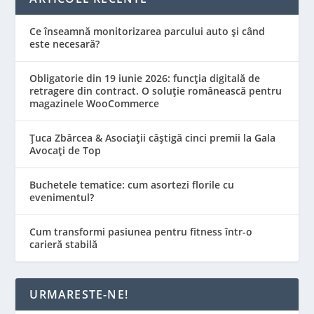
Ce înseamnă monitorizarea parcului auto și când
este necesară?
Obligatorie din 19 iunie 2026: funcția digitală de
retragere din contract. O soluție românească pentru
magazinele WooCommerce
Țuca Zbârcea & Asociații câștigă cinci premii la Gala
Avocați de Top
Buchetele tematice: cum asortezi florile cu
evenimentul?
Cum transformi pasiunea pentru fitness într-o
carieră stabilă
URMARESTE-NE!