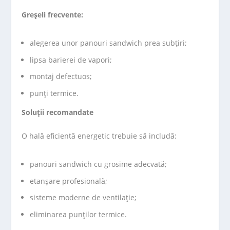
Greșeli frecvente:
alegerea unor panouri sandwich prea subțiri;
lipsa barierei de vapori;
montaj defectuos;
punți termice.
Soluții recomandate
O hală eficientă energetic trebuie să includă:
panouri sandwich cu grosime adecvată;
etanșare profesională;
sisteme moderne de ventilație;
eliminarea punților termice.