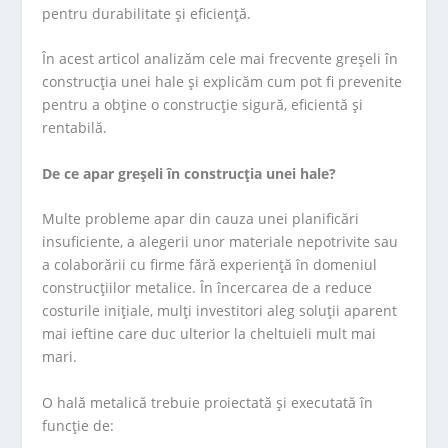
pentru durabilitate și eficiență.
În acest articol analizăm cele mai frecvente greșeli în
construcția unei hale și explicăm cum pot fi prevenite
pentru a obține o construcție sigură, eficientă și
rentabilă.
De ce apar greșeli în construcția unei hale?
Multe probleme apar din cauza unei planificări
insuficiente, a alegerii unor materiale nepotrivite sau
a colaborării cu firme fără experiență în domeniul
construcțiilor metalice. În încercarea de a reduce
costurile inițiale, mulți investitori aleg soluții aparent
mai ieftine care duc ulterior la cheltuieli mult mai
mari.
O hală metalică trebuie proiectată și executată în
funcție de: