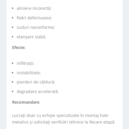
aliniere incorectă;
fixări defectuoase;
suduri neconforme;
etanșare slabă.
Efecte:
infiltrații;
instabilitate;
pierderi de căldură;
degradare accelerată.
Recomandare
Lucrați doar cu echipe specializate în montaj hale
metalice și solicitați verificări tehnice la fiecare etapă.