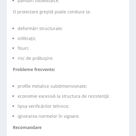
panouri fotovoltaice.
O proiectare greșită poate conduce la:
deformări structurale;
infiltrații;
fisuri;
risc de prăbușire.
Probleme frecvente:
profile metalice subdimensionate;
economie excesivă la structura de rezistență;
lipsa verificărilor tehnice;
ignorarea normelor în vigoare.
Recomandare