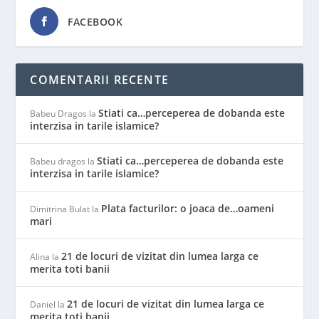
FACEBOOK
COMENTARII RECENTE
Stiati ca…perceperea de dobanda este
Babeu Dragos
la
interzisa in tarile islamice?
Stiati ca…perceperea de dobanda este
Babeu dragos
la
interzisa in tarile islamice?
Plata facturilor: o joaca de…oameni
Dimitrina Bulat
la
mari
21 de locuri de vizitat din lumea larga ce
Alina
la
merita toti banii
21 de locuri de vizitat din lumea larga ce
Daniel
la
merita toti banii