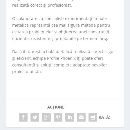
realizată corect și profesionist.
O colaborare cu specialiști experimentați în hale
metalice reprezintă cea mai sigură metodă pentru
evitarea problemelor și obținerea unei construcții
eficiente, rezistente și profitabile pe termen lung.
Dacă îți dorești o hală metalică realizată corect, sigur
și eficient, echipa Profile Phoenix îți poate oferi
consultanță și soluții complete adaptate nevoilor
proiectului tău.
ACȚIUNE:
RATĂ: