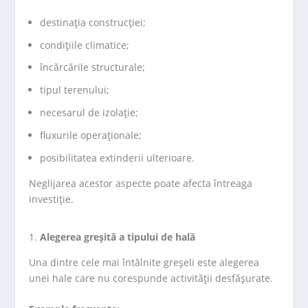
destinația construcției;
condițiile climatice;
încărcările structurale;
tipul terenului;
necesarul de izolație;
fluxurile operaționale;
posibilitatea extinderii ulterioare.
Neglijarea acestor aspecte poate afecta întreaga
investiție.
Alegerea greșită a tipului de hală
Una dintre cele mai întâlnite greșeli este alegerea
unei hale care nu corespunde activității desfășurate.