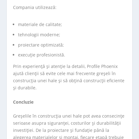
Compania utilizează:
materiale de calitate;
tehnologii moderne;
proiectare optimizată;
execuție profesionistă.
Prin experiență și atenție la detalii, Profile Phoenix
ajută clienții să evite cele mai frecvente greșeli în
construcția unei hale și să obțină construcții eficiente
și durabile.
Concluzie
Greșelile în construcția unei hale pot avea consecințe
serioase asupra siguranței, costurilor și durabilității
investiției. De la proiectare și fundație până la
alegerea materialelor și montaj, fiecare etapă trebuie