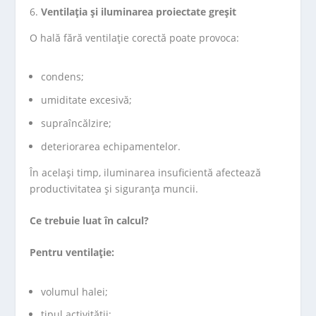
Ventilația și iluminarea proiectate greșit
O hală fără ventilație corectă poate provoca:
condens;
umiditate excesivă;
supraîncălzire;
deteriorarea echipamentelor.
În același timp, iluminarea insuficientă afectează
productivitatea și siguranța muncii.
Ce trebuie luat în calcul?
Pentru ventilație:
volumul halei;
tipul activității;