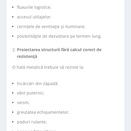
fluxurile logistice;
accesul utilajelor;
cerințele de ventilație și iluminare;
posibilitățile de dezvoltare pe termen lung.
Proiectarea structurii fără calcul corect de
rezistență
O hală metalică trebuie să reziste la:
încărcări din zăpadă;
vânt puternic;
seism;
greutatea echipamentelor;
poduri rulante;