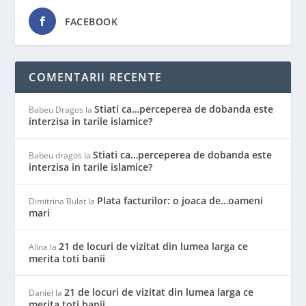
FACEBOOK
COMENTARII RECENTE
Stiati ca…perceperea de dobanda este
Babeu Dragos
la
interzisa in tarile islamice?
Stiati ca…perceperea de dobanda este
Babeu dragos
la
interzisa in tarile islamice?
Plata facturilor: o joaca de…oameni
Dimitrina Bulat
la
mari
21 de locuri de vizitat din lumea larga ce
Alina
la
merita toti banii
21 de locuri de vizitat din lumea larga ce
Daniel
la
merita toti banii