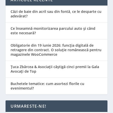
Căzi de baie din acril sau din fontă, ce le desparte cu
adevărat?
Ce înseamnă monitorizarea parcului auto și când
este necesară?
Obligatorie din 19 iunie 2026: funcția digitală de
retragere din contract. O soluție românească pentru
magazinele WooCommerce
Țuca Zbârcea & Asociații câștigă cinci premii la Gala
Avocați de Top
Buchetele tematice: cum asortezi florile cu
evenimentul?
URMARESTE-NE!