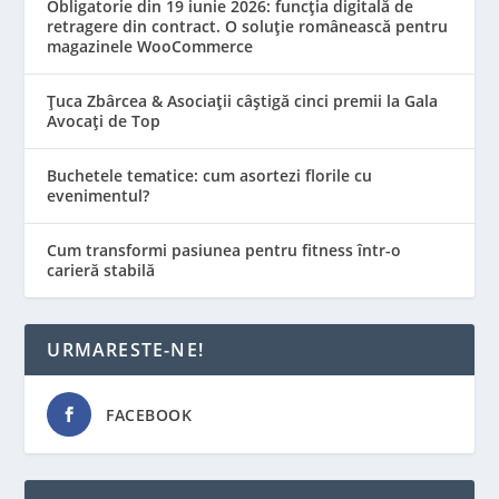
Obligatorie din 19 iunie 2026: funcția digitală de
retragere din contract. O soluție românească pentru
magazinele WooCommerce
Țuca Zbârcea & Asociații câștigă cinci premii la Gala
Avocați de Top
Buchetele tematice: cum asortezi florile cu
evenimentul?
Cum transformi pasiunea pentru fitness într-o
carieră stabilă
URMARESTE-NE!
FACEBOOK