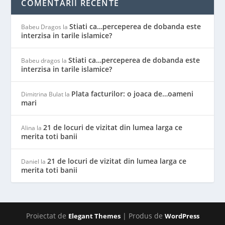
COMENTARII RECENTE
Stiati ca…perceperea de dobanda este
Babeu Dragos
la
interzisa in tarile islamice?
Stiati ca…perceperea de dobanda este
Babeu dragos
la
interzisa in tarile islamice?
Plata facturilor: o joaca de…oameni
Dimitrina Bulat
la
mari
21 de locuri de vizitat din lumea larga ce
Alina
la
merita toti banii
21 de locuri de vizitat din lumea larga ce
Daniel
la
merita toti banii
Proiectat de
| Produs de
Elegant Themes
WordPress