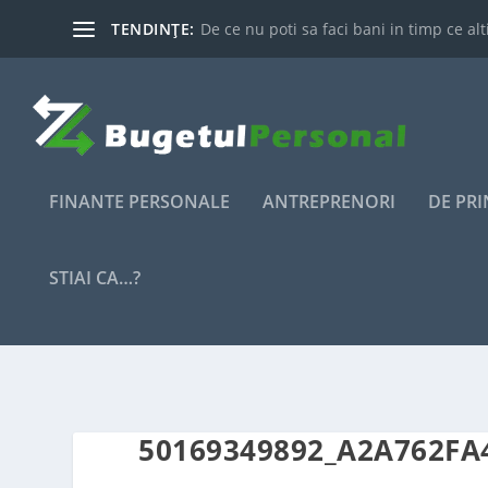
TENDINȚE:
De ce nu poti sa faci bani in timp ce alti
FINANTE PERSONALE
ANTREPRENORI
DE PR
STIAI CA…?
50169349892_A2A762FA