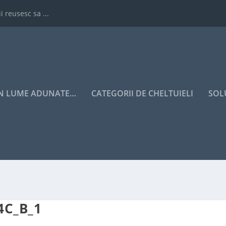
i reusesc sa ...
IN LUME ADUNATE…
CATEGORII DE CHELTUIELI
SOL
4C_B_1