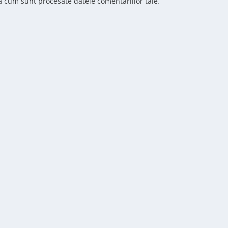
ă cum sunt procesate datele comentariilor tale
.