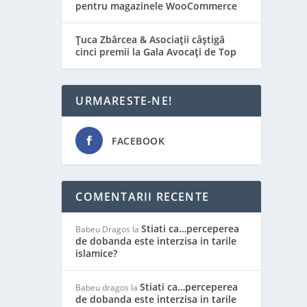
pentru magazinele WooCommerce
Țuca Zbârcea & Asociații câștigă
cinci premii la Gala Avocați de Top
URMARESTE-NE!
FACEBOOK
COMENTARII RECENTE
Stiati ca…perceperea
Babeu Dragos
la
de dobanda este interzisa in tarile
islamice?
Stiati ca…perceperea
Babeu dragos
la
de dobanda este interzisa in tarile