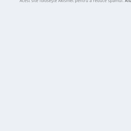
Acest site folosește Akismet pentru a reduce spamul.
Afl