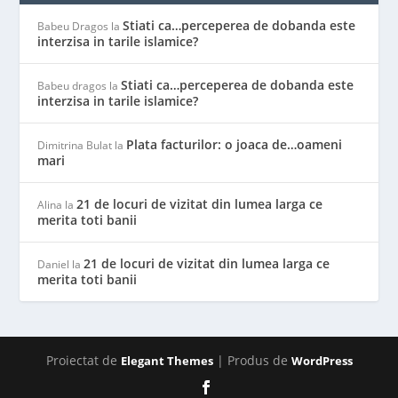
Stiati ca…perceperea de dobanda este
Babeu Dragos
la
interzisa in tarile islamice?
Stiati ca…perceperea de dobanda este
Babeu dragos
la
interzisa in tarile islamice?
Plata facturilor: o joaca de…oameni
Dimitrina Bulat
la
mari
21 de locuri de vizitat din lumea larga ce
Alina
la
merita toti banii
21 de locuri de vizitat din lumea larga ce
Daniel
la
merita toti banii
Proiectat de
| Produs de
Elegant Themes
WordPress