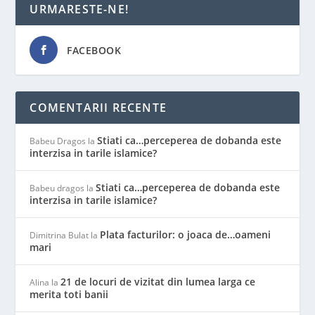
URMARESTE-NE!
FACEBOOK
COMENTARII RECENTE
Stiati ca…perceperea de dobanda este
Babeu Dragos
la
interzisa in tarile islamice?
Stiati ca…perceperea de dobanda este
Babeu dragos
la
interzisa in tarile islamice?
Plata facturilor: o joaca de…oameni
Dimitrina Bulat
la
mari
21 de locuri de vizitat din lumea larga ce
Alina
la
merita toti banii