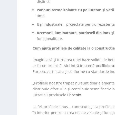
distinct.
Panouri termoizolante cu poliuretan și vată
timp.
Uși industriale
– proiectate pentru rezistență 
Accesorii, luminatoare, pardoseli din inox ș
funcționalitate.
Cum ajută profilele de calitate la o construcți
Imaginează‑ți turnarea unei baze solide de beton
ar fi compromisă. Aici intră în scenă
profilele t
Europa, certificate și conforme cu standarde indu
„Profilele noastre trapez nu sunt doar elemente e
distribuie eforturile și contribuie semnificativ 
lucrat cu produsele
Phoenix
.
La fel, profilele sinus – cunoscute și ca profile o
în interior pentru a crea efecte vizuale și func