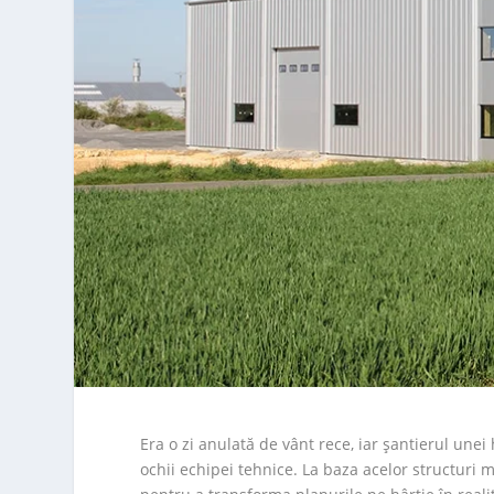
Era o zi anulată de vânt rece, iar șantierul une
ochii echipei tehnice. La baza acelor structuri m