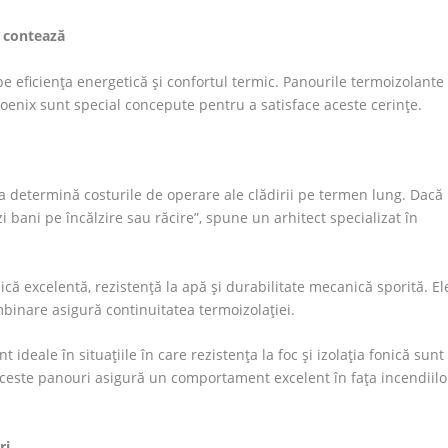
r contează
 eficiența energetică și confortul termic. Panourile termoizolante
oenix sunt special concepute pentru a satisface aceste cerințe.
Ea determină costurile de operare ale clădirii pe termen lung. Dacă
rzi bani pe încălzire sau răcire”, spune un arhitect specializat în
ică excelentă, rezistență la apă și durabilitate mecanică sporită. El
binare asigură continuitatea termoizolației.
nt ideale în situațiile în care rezistența la foc și izolația fonică sunt
 aceste panouri asigură un comportament excelent în fața incendiilo
ri