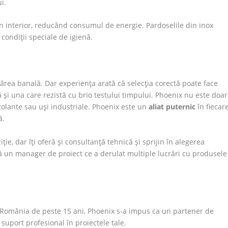
i.
n interior, reducând consumul de energie. Pardoselile din inox
 condiții speciale de igienă.
părea banală. Dar experiența arată că selecția corectă poate face
 și una care rezistă cu brio testului timpului. Phoenix nu este doar
zolante sau uși industriale. Phoenix este un
aliat puternic
în fiecar
ă.
ie, dar îți oferă și consultanță tehnică și sprijin în alegerea
ară un manager de proiect ce a derulat multiple lucrări cu produsele
n România de peste 15 ani, Phoenix s‑a impus ca un partener de
 suport profesional în proiectele tale.