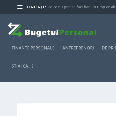
TENDINȚE:
De ce nu poti sa faci bani in timp ce alti
FINANTE PERSONALE
ANTREPRENORI
DE PR
STIAI CA…?