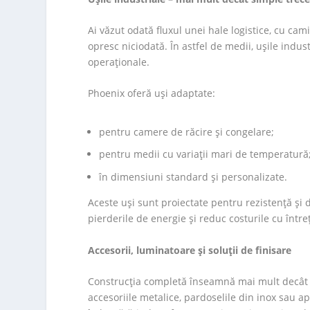
Ai văzut odată fluxul unei hale logistice, cu cam
opresc niciodată. În astfel de medii, ușile indust
operaționale.
Phoenix oferă uși adaptate:
pentru camere de răcire și congelare;
pentru medii cu variații mari de temperatură
în dimensiuni standard și personalizate.
Aceste uși sunt proiectate pentru rezistență și 
pierderile de energie și reduc costurile cu între
Accesorii, luminatoare și soluții de finisare
Construcția completă înseamnă mai mult decât s
accesoriile metalice, pardoselile din inox sau a