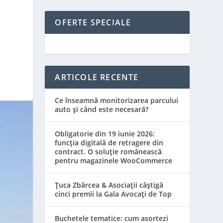
OFERTE SPECIALE
E
ARTICOLE RECENTE
Ce înseamnă monitorizarea parcului
auto și când este necesară?
Obligatorie din 19 iunie 2026:
funcția digitală de retragere din
contract. O soluție românească
pentru magazinele WooCommerce
Țuca Zbârcea & Asociații câștigă
cinci premii la Gala Avocați de Top
Buchetele tematice: cum asortezi