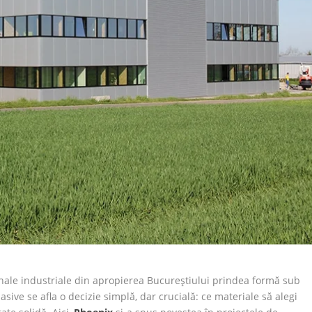
i hale industriale din apropierea Bucureștiului prindea formă sub
asive se afla o decizie simplă, dar crucială: ce materiale să alegi