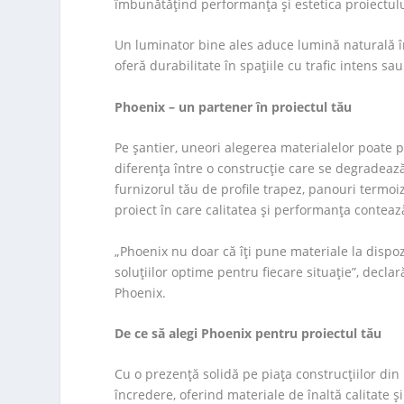
îmbunătățind performanța și estetica proiectulu
Un luminator bine ales aduce lumină naturală î
oferă durabilitate în spațiile cu trafic intens sau
Phoenix – un partener în proiectul tău
Pe șantier, uneori alegerea materialelor poate 
diferența între o construcție care se degradează
furnizorul tău de profile trapez, panouri termoi
proiect în care calitatea și performanța conteaz
„Phoenix nu doar că îți pune materiale la dispoziț
soluțiilor optime pentru fiecare situație”, decl
Phoenix.
De ce să alegi Phoenix pentru proiectul tău
Cu o prezență solidă pe piața construcțiilor di
încredere, oferind materiale de înaltă calitate și