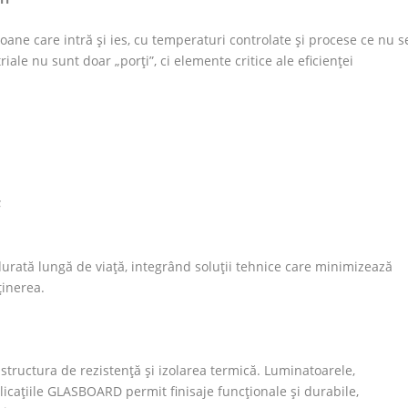
ioane care intră și ies, cu temperaturi controlate și procese ce nu s
riale nu sunt doar „porți”, ci elemente critice ale eficienței
;
durată lungă de viață, integrând soluții tehnice care minimizează
ținerea.
tructura de rezistență și izolarea termică. Luminatoarele,
plicațiile GLASBOARD permit finisaje funcționale și durabile,