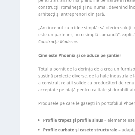
pentru a transforma planurile pe hârtie în realit
construcții românești și nu numai, devenind în
arhitecți și antreprenori din țară.
„Am început cu o idee simplă: să oferim soluții d
este un partener, nu o simplă comandă”, explică 
Construcții Moderne
.
Cine este Phoenix și ce aduce pe șantier
Totul a pornit de la dorința de a crea un furniz
susțină proiecte diverse, de la hale industriale l
a construit relații solide cu producători de ren
acceptate pe piață pentru calitate și durabilitat
Produsele pe care le găsești în portofoliul Phoen
Profile trapez și profile sinus
– elemente esen
Profile curbate și casete structurale
– adapta