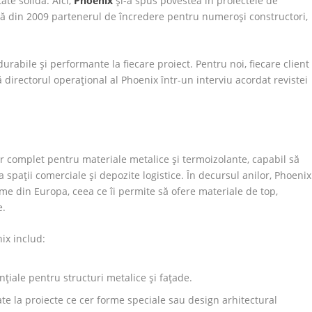
ate solidă. Aici,
Phoenix
și-a spus povestea în proiectele de
că din 2009 partenerul de încredere pentru numeroși constructori,
urabile și performante la fiecare proiect. Pentru noi, fiecare client
directorul operațional al Phoenix într-un interviu acordat revistei
or complet pentru materiale metalice și termoizolante, capabil să
a spații comerciale și depozite logistice. În decursul anilor, Phoenix
ume din Europa, ceea ce îi permite să ofere materiale de top,
e.
ix includ:
țiale pentru structuri metalice și fațade.
te la proiecte ce cer forme speciale sau design arhitectural