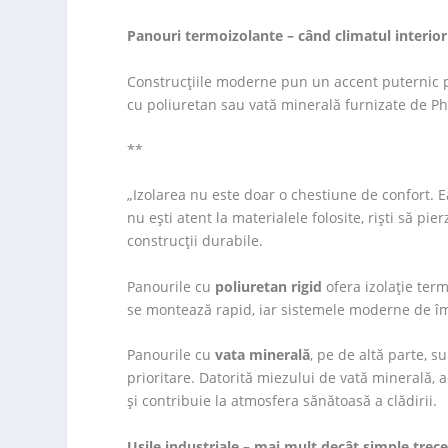
Panouri termoizolante – când climatul interio
Construcțiile moderne pun un accent puternic pe
cu poliuretan sau vată minerală furnizate de Ph
**
„Izolarea nu este doar o chestiune de confort. 
nu ești atent la materialele folosite, riști să pie
construcții durabile.
Panourile cu
poliuretan rigid
ofera izolație term
se montează rapid, iar sistemele moderne de îm
Panourile cu
vata minerală
, pe de altă parte, su
prioritare. Datorită miezului de vată minerală,
și contribuie la atmosfera sănătoasă a clădirii.
Ușile industriale – mai mult decât simple trece