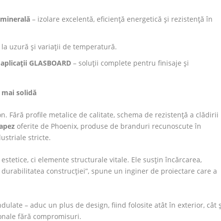
 minerală
– izolare excelentă, eficiență energetică și rezistență în
la uzură și variații de temperatură.
i aplicații GLASBOARD
– soluții complete pentru finisaje și
e mai solidă
. Fără profile metalice de calitate, schema de rezistență a clădirii
rapez
oferite de Phoenix, produse de branduri recunoscute în
striale stricte.
stetice, ci elemente structurale vitale. Ele susțin încărcarea,
la durabilitatea construcției”, spune un inginer de proiectare care a
ndulate – aduc un plus de design, fiind folosite atât în exterior, cât ș
ționale fără compromisuri.