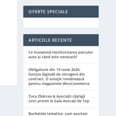
OFERTE SPECIALE
ARTICOLE RECENTE
Ce înseamnă monitorizarea parcului
auto și când este necesară?
Obligatorie din 19 iunie 2026:
funcția digitală de retragere din
contract. O soluție românească
pentru magazinele WooCommerce
Țuca Zbârcea & Asociații câștigă
cinci premii la Gala Avocați de Top
Buchetele tematice: cum asortezi