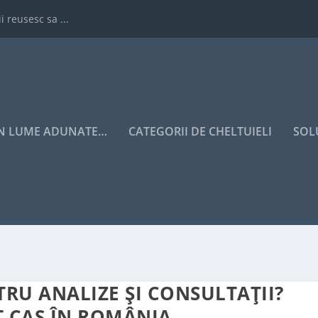
i reusesc sa ...
IN LUME ADUNATE…
CATEGORII DE CHELTUIELI
SOL
TRU ANALIZE ȘI CONSULTAȚII?
T CAS ÎN ROMÂNIA