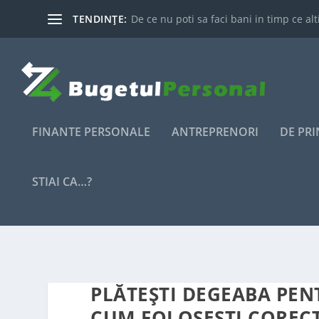
TENDINȚE:
De ce nu poti sa faci bani in timp ce alti
FINANTE PERSONALE
ANTREPRENORI
DE PR
STIAI CA…?
PLĂTEȘTI DEGEABA PEN
CUM FOLOSEȘTI COREC