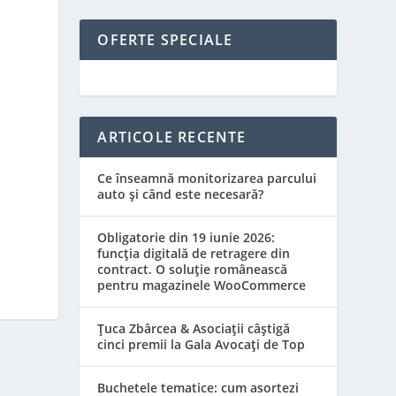
OFERTE SPECIALE
ARTICOLE RECENTE
Ce înseamnă monitorizarea parcului
auto și când este necesară?
Obligatorie din 19 iunie 2026:
funcția digitală de retragere din
contract. O soluție românească
pentru magazinele WooCommerce
Țuca Zbârcea & Asociații câștigă
cinci premii la Gala Avocați de Top
Buchetele tematice: cum asortezi