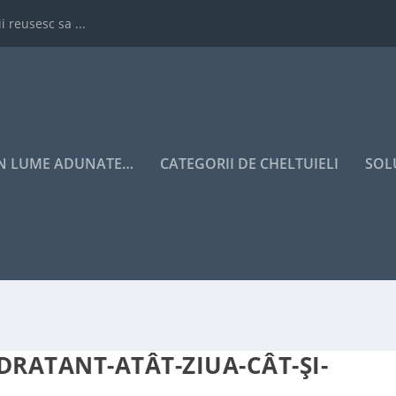
i reusesc sa ...
IN LUME ADUNATE…
CATEGORII DE CHELTUIELI
SOL
DRATANT-ATÂT-ZIUA-CÂT-ȘI-