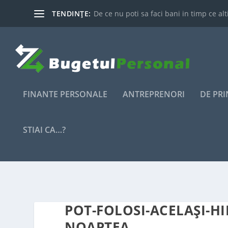
TENDINȚE:
De ce nu poti sa faci bani in timp ce alti
FINANTE PERSONALE
ANTREPRENORI
DE PR
STIAI CA…?
POT-FOLOSI-ACELAȘI-HI
NOAPTEA