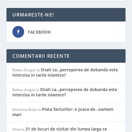
URMARESTE-NE!
FACEBOOK
COMENTARII RECENTE
Stiati ca…perceperea de dobanda este
Babeu Dragos
la
interzisa in tarile islamice?
Stiati ca…perceperea de dobanda este
Babeu dragos
la
interzisa in tarile islamice?
Plata facturilor: o joaca de…oameni
Dimitrina Bulat
la
mari
21 de locuri de vizitat din lumea larga ce
Alina
la