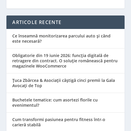
ARTICOLE RECENTE
Ce înseamnă monitorizarea parcului auto și când
este necesară?
Obligatorie din 19 iunie 2026: funcția digitală de
retragere din contract. O soluție românească pentru
magazinele WooCommerce
Țuca Zbârcea & Asociații câștigă cinci premii la Gala
Avocați de Top
Buchetele tematice: cum asortezi florile cu
evenimentul?
Cum transformi pasiunea pentru fitness într-o
carieră stabilă