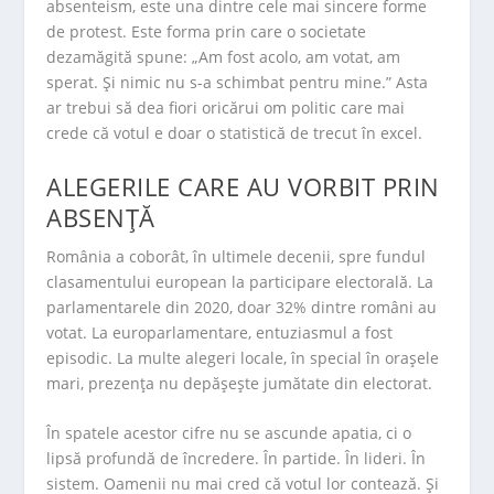
absenteism, este una dintre cele mai sincere forme
de protest. Este forma prin care o societate
dezamăgită spune: „Am fost acolo, am votat, am
sperat. Și nimic nu s-a schimbat pentru mine.” Asta
ar trebui să dea fiori oricărui om politic care mai
crede că votul e doar o statistică de trecut în excel.
ALEGERILE CARE AU VORBIT PRIN
ABSENȚĂ
România a coborât, în ultimele decenii, spre fundul
clasamentului european la participare electorală. La
parlamentarele din 2020, doar 32% dintre români au
votat. La europarlamentare, entuziasmul a fost
episodic. La multe alegeri locale, în special în orașele
mari, prezența nu depășește jumătate din electorat.
În spatele acestor cifre nu se ascunde apatia, ci o
lipsă profundă de încredere. În partide. În lideri. În
sistem. Oamenii nu mai cred că votul lor contează. Și