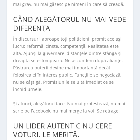
mai grav, nu mai găsesc pe nimeni în care să creadă.
CÂND ALEGĂTORUL NU MAI VEDE
DIFERENȚA
În discursuri, aproape toți politicienii promit același
lucru: reformă, cinste, competență. Realitatea este
alta. Ajunși la guvernare, distanțele dintre stânga și
dreapta se estompează. Ne ascundem după alianțe.
Păstrarea puterii devine mai importantă decât
folosirea ei în interes public. Funcțiile se negociază,
nu se câștigă. Promisiunile se uită imediat ce se
închid urnele.
Și atunci, alegătorul tace. Nu mai protestează, nu mai
scrie pe Facebook, nu mai merge la vot. Se retrage.
UN LIDER AUTENTIC NU CERE
VOTURI. LE MERITĂ.