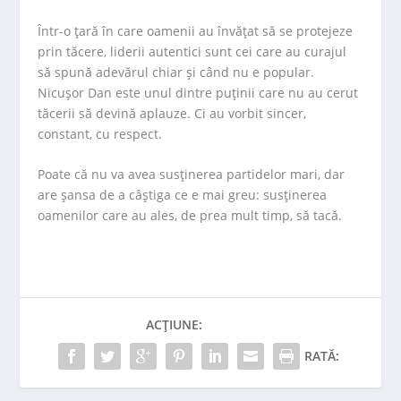
Într-o țară în care oamenii au învățat să se protejeze
prin tăcere, liderii autentici sunt cei care au curajul
să spună adevărul chiar și când nu e popular.
Nicușor Dan
este unul dintre puținii care nu au cerut
tăcerii să devină aplauze. Ci au vorbit sincer,
constant, cu respect.
Poate că nu va avea susținerea partidelor mari, dar
are șansa de a câștiga ce e mai greu: susținerea
oamenilor care au ales, de prea mult timp, să tacă.
ACȚIUNE:
RATĂ: