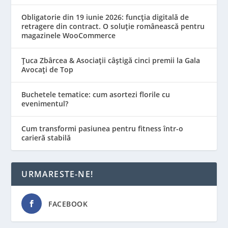
Obligatorie din 19 iunie 2026: funcția digitală de
retragere din contract. O soluție românească pentru
magazinele WooCommerce
Țuca Zbârcea & Asociații câștigă cinci premii la Gala
Avocați de Top
Buchetele tematice: cum asortezi florile cu
evenimentul?
Cum transformi pasiunea pentru fitness într-o
carieră stabilă
URMARESTE-NE!
FACEBOOK