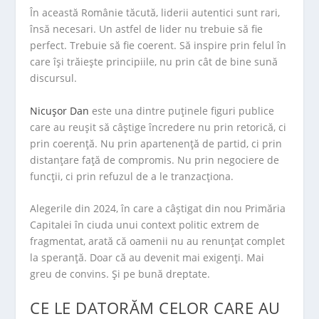
În această Românie tăcută, liderii autentici sunt rari,
însă necesari. Un astfel de lider nu trebuie să fie
perfect. Trebuie să fie coerent. Să inspire prin felul în
care își trăiește principiile, nu prin cât de bine sună
discursul.
Nicușor Dan
este una dintre puținele figuri publice
care au reușit să câștige încredere nu prin retorică, ci
prin coerență. Nu prin apartenență de partid, ci prin
distanțare față de compromis. Nu prin negociere de
funcții, ci prin refuzul de a le tranzacționa.
Alegerile din 2024, în care a câștigat din nou Primăria
Capitalei în ciuda unui context politic extrem de
fragmentat, arată că oamenii nu au renunțat complet
la speranță. Doar că au devenit mai exigenți. Mai
greu de convins. Și pe bună dreptate.
CE LE DATORĂM CELOR CARE AU