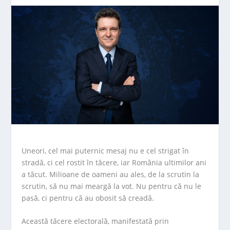
Uneori, cel mai puternic mesaj nu e cel strigat în
stradă, ci cel rostit în tăcere, iar România ultimilor ani
a tăcut. Milioane de oameni au ales, de la scrutin la
scrutin, să nu mai meargă la vot. Nu pentru că nu le
pasă, ci pentru că au obosit să creadă.
Această tăcere electorală, manifestată prin