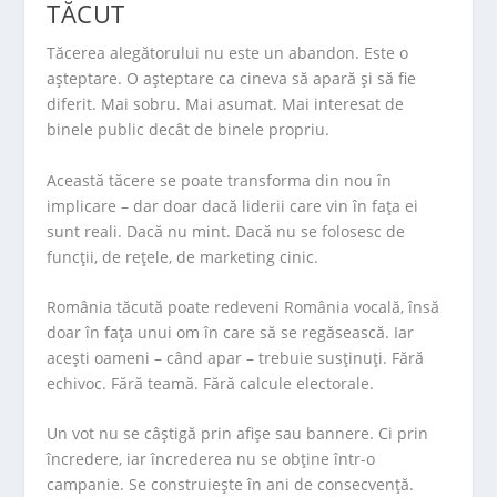
TĂCUT
Tăcerea alegătorului nu este un abandon. Este o
așteptare. O așteptare ca cineva să apară și să fie
diferit. Mai sobru. Mai asumat. Mai interesat de
binele public decât de binele propriu.
Această tăcere se poate transforma din nou în
implicare – dar doar dacă liderii care vin în fața ei
sunt reali. Dacă nu mint. Dacă nu se folosesc de
funcții, de rețele, de marketing cinic.
România tăcută poate redeveni România vocală, însă
doar în fața unui om în care să se regăsească. Iar
acești oameni – când apar – trebuie susținuți. Fără
echivoc. Fără teamă. Fără calcule electorale.
Un vot nu se câștigă prin afișe sau bannere. Ci prin
încredere, iar încrederea nu se obține într-o
campanie. Se construiește în ani de consecvență.