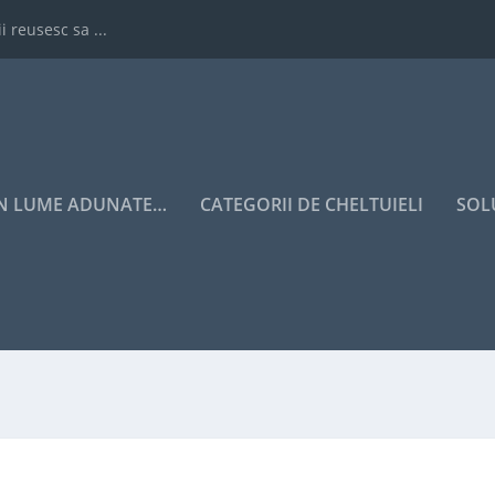
i reusesc sa ...
IN LUME ADUNATE…
CATEGORII DE CHELTUIELI
SOL