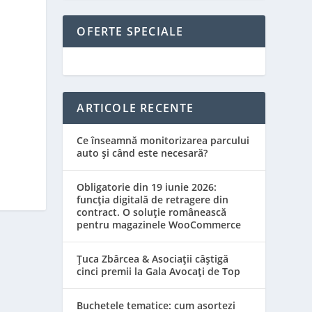
OFERTE SPECIALE
ARTICOLE RECENTE
Ce înseamnă monitorizarea parcului
auto și când este necesară?
Obligatorie din 19 iunie 2026:
funcția digitală de retragere din
contract. O soluție românească
pentru magazinele WooCommerce
Țuca Zbârcea & Asociații câștigă
cinci premii la Gala Avocați de Top
Buchetele tematice: cum asortezi