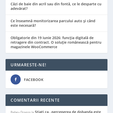
Căzi de baie din acril sau din fontă, ce le desparte cu
adevărat?
Ce înseamnă monitorizarea parcului auto și când
este necesară?
Obligatorie din 19 iunie 2026: funcția digitală de
retragere din contract. O soluție românească pentru
magazinele WooCommerce
URMARESTE-NE!
FACEBOOK
COMENTARII RECENTE
Stiati ca…perceperea de dobanda este
Babeu Dragos
la