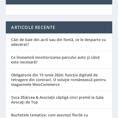
ARTICOLE RECENTE
Căzi de baie din acril sau din fontă, ce le desparte cu
adevărat?
Ce înseamnă monitorizarea parcului auto și când
este necesară?
Obligatorie din 19 iunie 2026: funcția digitală de
retragere din contract. O soluție românească pentru
magazinele WooCommerce
Țuca Zbârcea & Asociații câștigă cinci premii la Gala
Avocați de Top
Buchetele tematice: cum asortezi florile cu