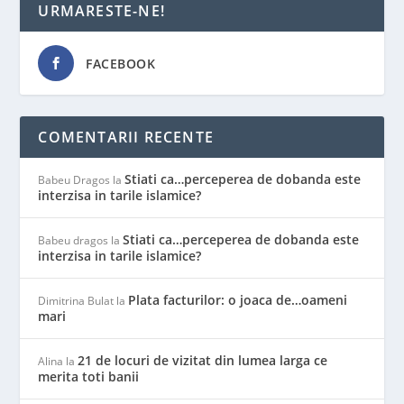
URMARESTE-NE!
FACEBOOK
COMENTARII RECENTE
Stiati ca…perceperea de dobanda este
Babeu Dragos
la
interzisa in tarile islamice?
Stiati ca…perceperea de dobanda este
Babeu dragos
la
interzisa in tarile islamice?
Plata facturilor: o joaca de…oameni
Dimitrina Bulat
la
mari
21 de locuri de vizitat din lumea larga ce
Alina
la
merita toti banii