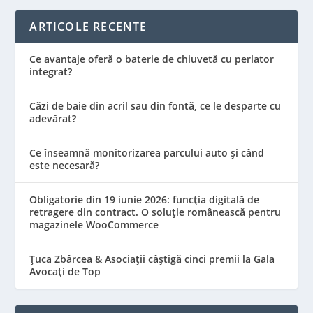
ARTICOLE RECENTE
Ce avantaje oferă o baterie de chiuvetă cu perlator
integrat?
Căzi de baie din acril sau din fontă, ce le desparte cu
adevărat?
Ce înseamnă monitorizarea parcului auto și când
este necesară?
Obligatorie din 19 iunie 2026: funcția digitală de
retragere din contract. O soluție românească pentru
magazinele WooCommerce
Țuca Zbârcea & Asociații câștigă cinci premii la Gala
Avocați de Top