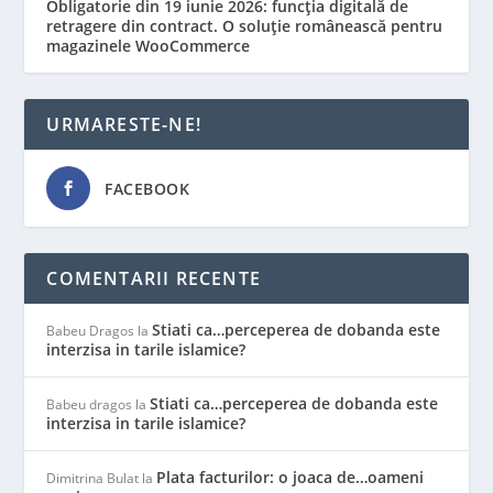
Obligatorie din 19 iunie 2026: funcția digitală de
retragere din contract. O soluție românească pentru
magazinele WooCommerce
URMARESTE-NE!
FACEBOOK
COMENTARII RECENTE
Stiati ca…perceperea de dobanda este
Babeu Dragos
la
interzisa in tarile islamice?
Stiati ca…perceperea de dobanda este
Babeu dragos
la
interzisa in tarile islamice?
Plata facturilor: o joaca de…oameni
Dimitrina Bulat
la