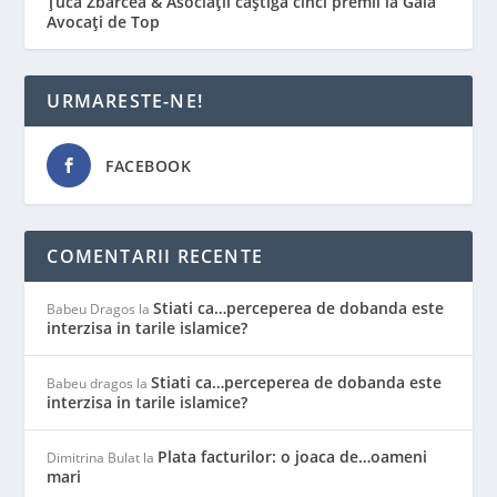
Țuca Zbârcea & Asociații câștigă cinci premii la Gala
Avocați de Top
URMARESTE-NE!
FACEBOOK
COMENTARII RECENTE
Stiati ca…perceperea de dobanda este
Babeu Dragos
la
interzisa in tarile islamice?
Stiati ca…perceperea de dobanda este
Babeu dragos
la
interzisa in tarile islamice?
Plata facturilor: o joaca de…oameni
Dimitrina Bulat
la
mari