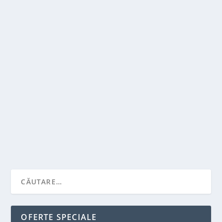
PENTRU CLIENTI PRETENTIOSI…LOCUINTE
DE LUX
de
Victor Neagu
|
mart. 9, 2023
|
Featured
|
0
|
Pentru a putea detine o locuinta de lux este nevoie de
un potential financiar ridicat atat pentru...
CITEŞTE MAI MULT
OFERTE SPECIALE