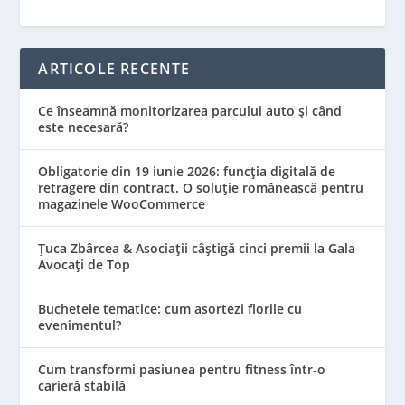
ARTICOLE RECENTE
Ce înseamnă monitorizarea parcului auto și când
este necesară?
Obligatorie din 19 iunie 2026: funcția digitală de
retragere din contract. O soluție românească pentru
magazinele WooCommerce
Țuca Zbârcea & Asociații câștigă cinci premii la Gala
Avocați de Top
Buchetele tematice: cum asortezi florile cu
evenimentul?
Cum transformi pasiunea pentru fitness într-o
carieră stabilă