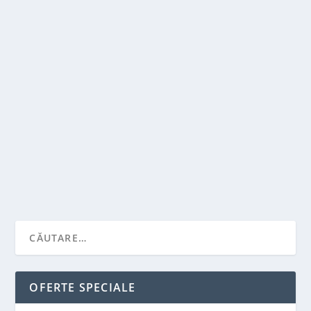
LUCRURI DE LUAT IN CONSIDERARE IN
ALEGEREA PROGRAMULUI AFTERSCHOOL
de
Victor Neagu
|
apr. 4, 2022
|
Stiai ca...?
|
0
|
Alegerea activitatilor afterschool trebuie facuta cu
ajutorul copilului si tinand cont de...
CITEŞTE MAI MULT
OFERTE SPECIALE