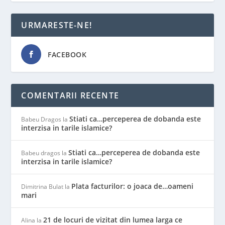
URMARESTE-NE!
FACEBOOK
COMENTARII RECENTE
Stiati ca…perceperea de dobanda este
Babeu Dragos
la
interzisa in tarile islamice?
Stiati ca…perceperea de dobanda este
Babeu dragos
la
interzisa in tarile islamice?
Plata facturilor: o joaca de…oameni
Dimitrina Bulat
la
mari
21 de locuri de vizitat din lumea larga ce
Alina
la