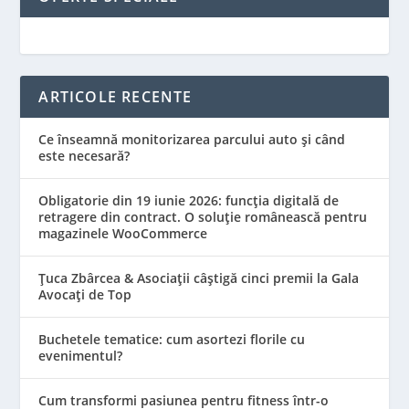
ARTICOLE RECENTE
Ce înseamnă monitorizarea parcului auto și când
este necesară?
Obligatorie din 19 iunie 2026: funcția digitală de
retragere din contract. O soluție românească pentru
magazinele WooCommerce
Țuca Zbârcea & Asociații câștigă cinci premii la Gala
Avocați de Top
Buchetele tematice: cum asortezi florile cu
evenimentul?
Cum transformi pasiunea pentru fitness într-o