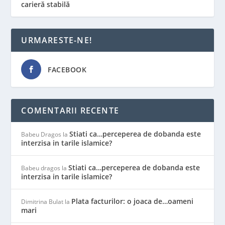
carieră stabilă
URMARESTE-NE!
FACEBOOK
COMENTARII RECENTE
Stiati ca…perceperea de dobanda este
Babeu Dragos
la
interzisa in tarile islamice?
Stiati ca…perceperea de dobanda este
Babeu dragos
la
interzisa in tarile islamice?
Plata facturilor: o joaca de…oameni
Dimitrina Bulat
la
mari