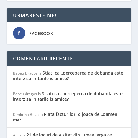
URMARESTE-NE!
FACEBOOK
COMENTARII RECENTE
Stiati ca…perceperea de dobanda este
Babeu Dragos
la
interzisa in tarile islamice?
Stiati ca…perceperea de dobanda este
Babeu dragos
la
interzisa in tarile islamice?
Plata facturilor: o joaca de…oameni
Dimitrina Bulat
la
mari
21 de locuri de vizitat din lumea larga ce
Alina
la