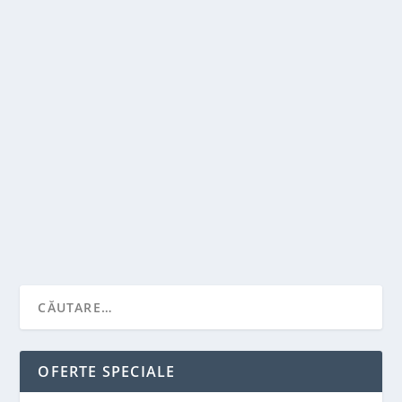
DE CE ESTE BUCUREȘTI UN ORAȘ ATÂT DE
APRECIAT ÎN ROMÂNIA?
de
Victor Neagu
|
ian. 16, 2024
|
Featured
|
0
|
Bucureștiul, capitala României, este un oraș bogat în
istorie, cultură și oportunități, și a...
CITEŞTE MAI MULT
OFERTE SPECIALE