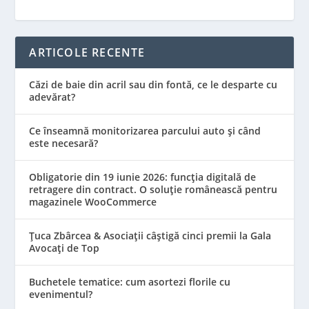
ARTICOLE RECENTE
Căzi de baie din acril sau din fontă, ce le desparte cu
adevărat?
Ce înseamnă monitorizarea parcului auto și când
este necesară?
Obligatorie din 19 iunie 2026: funcția digitală de
retragere din contract. O soluție românească pentru
magazinele WooCommerce
Țuca Zbârcea & Asociații câștigă cinci premii la Gala
Avocați de Top
Buchetele tematice: cum asortezi florile cu
evenimentul?