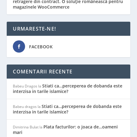
retragere din contract. O soluție românească pentru
magazinele WooCommerce
URMARESTE-NE!
FACEBOOK
COMENTARII RECENTE
Stiati ca…perceperea de dobanda este
Babeu Dragos
la
interzisa in tarile islamice?
Stiati ca…perceperea de dobanda este
Babeu dragos
la
interzisa in tarile islamice?
Plata facturilor: o joaca de…oameni
Dimitrina Bulat
la
mari