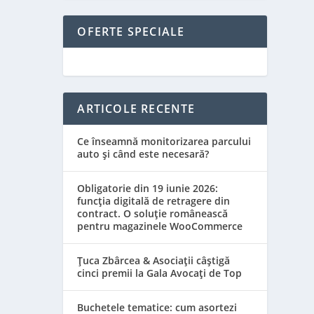
OFERTE SPECIALE
ARTICOLE RECENTE
Ce înseamnă monitorizarea parcului
auto și când este necesară?
Obligatorie din 19 iunie 2026:
funcția digitală de retragere din
contract. O soluție românească
pentru magazinele WooCommerce
Țuca Zbârcea & Asociații câștigă
cinci premii la Gala Avocați de Top
Buchetele tematice: cum asortezi