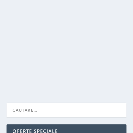
LAMBORGHINI AVENTADOR SVJ: O MAȘINĂ
DE VIS CU AERODINAMICĂ ȘI TEHNOLOGIE
DE ULTIMĂ GENERAȚIE
de
Victor Neagu
|
oct. 26, 2023
|
Recomandari
|
0
|
Atunci când vorbim despre performanță și design de
elită în lumea automobilelor, Lamborghini...
CITEŞTE MAI MULT
OFERTE SPECIALE