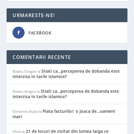
URMARESTE-NE!
FACEBOOK
COMENTARII RECENTE
Stiati ca…perceperea de dobanda este
Babeu Dragos
la
interzisa in tarile islamice?
Stiati ca…perceperea de dobanda este
Babeu dragos
la
interzisa in tarile islamice?
Plata facturilor: o joaca de…oameni
Dimitrina Bulat
la
mari
21 de locuri de vizitat din lumea larga ce
Alina
la