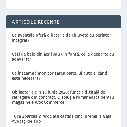
ARTICOLE RECENTE
Ce avantaje oferă o baterie de chiuvetă cu perlator
integrat?
Căzi de baie din acril sau din fontă, ce le desparte cu
adevărat?
Ce înseamnă monitorizarea parcului auto și când
este necesară?
Obligatorie din 19 iunie 2026: funcția digitală de
retragere din contract. O soluție românească pentru
magazinele WooCommerce
Țuca Zbârcea & Asociații câștigă cinci premii la Gala
Avocați de Top