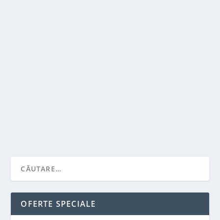
ESTE EPILAREA CU LASER PERMANENTA?
de
Victor Neagu
|
dec. 12, 2022
|
Recomandari
|
0
|
Probabil vei gasi o multime de reclame despre
epilarea definitiva cunoscuta sub numele de epilare...
CITEŞTE MAI MULT
OFERTE SPECIALE