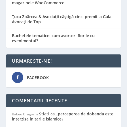
magazinele WooCommerce
Țuca Zbârcea & Asociații câștigă cinci premii la Gala
Avocați de Top
Buchetele tematice: cum asortezi florile cu
evenimentul?
URMARESTE-NE!
FACEBOOK
COMENTARII RECENTE
Stiati ca…perceperea de dobanda este
Babeu Dragos
la
interzisa in tarile islamice?