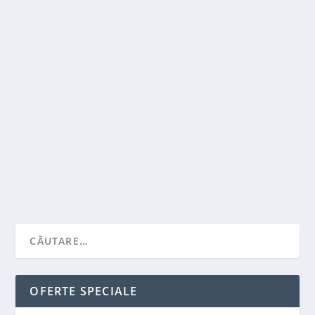
LUCRURI DE LUAT IN CONSIDERARE IN
ALEGEREA PROGRAMULUI AFTERSCHOOL
de
Victor Neagu
|
apr. 4, 2022
|
Stiai ca...?
|
0
|
Alegerea activitatilor afterschool trebuie facuta cu
ajutorul copilului si tinand cont de...
CITEŞTE MAI MULT
OFERTE SPECIALE