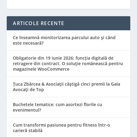
ARTICOLE RECENTE
Ce înseamnă monitorizarea parcului auto și când
este necesară?
Obligatorie din 19 iunie 2026: funcția digitală de
retragere din contract. O soluție românească pentru
magazinele WooCommerce
Țuca Zbârcea & Asociații câștigă cinci premii la Gala
Avocați de Top
Buchetele tematice: cum asortezi florile cu
evenimentul?
Cum transformi pasiunea pentru fitness într-o
carieră stabilă