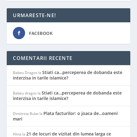
URMARESTE-NE!
FACEBOOK
COMENTARII RECENTE
Stiati ca…perceperea de dobanda este
Babeu Dragos
la
interzisa in tarile islamice?
Stiati ca…perceperea de dobanda este
Babeu dragos
la
interzisa in tarile islamice?
Plata facturilor: o joaca de…oameni
Dimitrina Bulat
la
mari
21 de locuri de vizitat din lumea larga ce
Alina
la