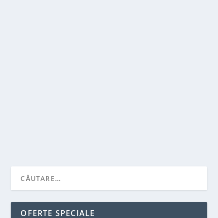
ALEGEREA CORECTA PENTRU SERVICIILE DE
RENT A CAR
de
Victor Neagu
|
apr. 26, 2023
|
Featured
|
0
|
Atunci cand vine vorba de inchirierea unei masini,
alegerea corecta a serviciului de inchiriere de...
CITEŞTE MAI MULT
OFERTE SPECIALE