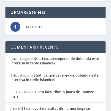
URMARESTE-NE!
FACEBOOK
COMENTARII RECENTE
Stiati ca…perceperea de dobanda este
Babeu Dragos
la
interzisa in tarile islamice?
Stiati ca…perceperea de dobanda este
Babeu dragos
la
interzisa in tarile islamice?
Plata facturilor: o joaca de…oameni
Dimitrina Bulat
la
mari
21 de locuri de vizitat din lumea larga ce
Alina
la