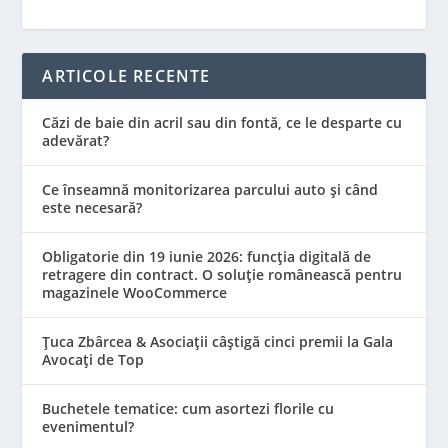
ARTICOLE RECENTE
Căzi de baie din acril sau din fontă, ce le desparte cu
adevărat?
Ce înseamnă monitorizarea parcului auto și când
este necesară?
Obligatorie din 19 iunie 2026: funcția digitală de
retragere din contract. O soluție românească pentru
magazinele WooCommerce
Țuca Zbârcea & Asociații câștigă cinci premii la Gala
Avocați de Top
Buchetele tematice: cum asortezi florile cu
evenimentul?