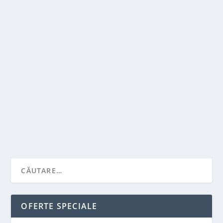
DE CE SA OFERI CADOURI SI DE UNDE SA LE
CUMPERI?
de
Victor Neagu
|
nov. 30, 2021
|
Stiai ca...?
|
0
|
Bine ati venit la Giftday, colectia noastra
personalizabila de idei de cadouri. Daca esti aici,...
CITEŞTE MAI MULT
OFERTE SPECIALE