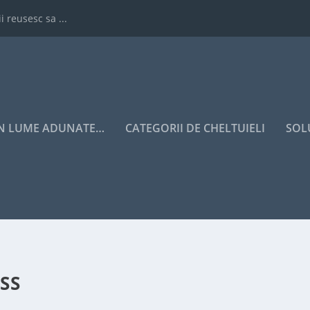
i reusesc sa ...
IN LUME ADUNATE…
CATEGORII DE CHELTUIELI
SOL
SS