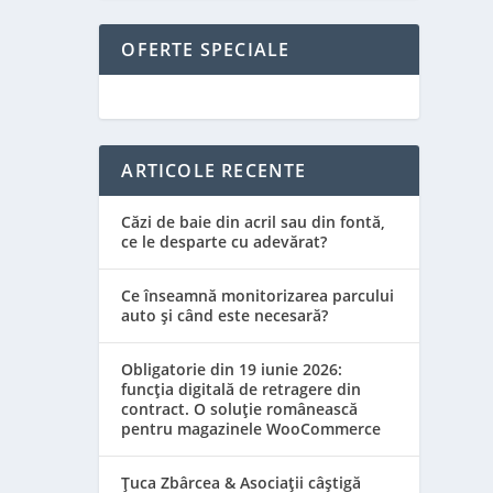
OFERTE SPECIALE
sie
ARTICOLE RECENTE
Căzi de baie din acril sau din fontă,
ce le desparte cu adevărat?
Ce înseamnă monitorizarea parcului
auto și când este necesară?
Obligatorie din 19 iunie 2026:
funcția digitală de retragere din
contract. O soluție românească
pentru magazinele WooCommerce
Țuca Zbârcea & Asociații câștigă