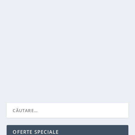
DE CE ESTE FOLOSIT AURUL IN RUTINA DE
INGRIJIRE A PIELII?
de
Victor Neagu
|
aug. 11, 2022
|
Featured
|
0
|
Recent am observat ca tot mai multi editori, bloggeri
sau influenceri fac reclama ingrijirii...
CITEŞTE MAI MULT
OFERTE SPECIALE