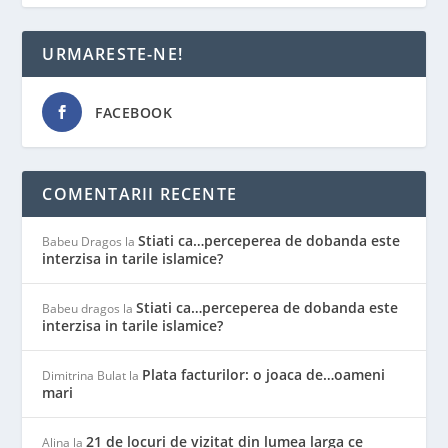
URMARESTE-NE!
FACEBOOK
COMENTARII RECENTE
Stiati ca…perceperea de dobanda este
Babeu Dragos
la
interzisa in tarile islamice?
Stiati ca…perceperea de dobanda este
Babeu dragos
la
interzisa in tarile islamice?
Plata facturilor: o joaca de…oameni
Dimitrina Bulat
la
mari
21 de locuri de vizitat din lumea larga ce
Alina
la