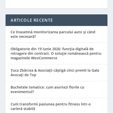
ARTICOLE RECENTE
Ce înseamnă monitorizarea parcului auto și când
este necesară?
Obligatorie din 19 iunie 2026: funcția digitală de
retragere din contract. O soluție românească pentru
magazinele WooCommerce
Țuca Zbârcea & Asociații câștigă cinci premii la Gala
Avocați de Top
Buchetele tematice: cum asortezi florile cu
evenimentul?
Cum transformi pasiunea pentru fitness într-o
carieră stabilă