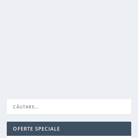
CE ESTE REPATRIEREA CADAVRELOR?
de
Victor Neagu
|
ian. 31, 2022
|
Stiai ca...?
|
0
|
Repatrierea cadavrelor consta in transferul unei
persoane decedate dintr-o alta tara in tara sa de...
CITEŞTE MAI MULT
OFERTE SPECIALE