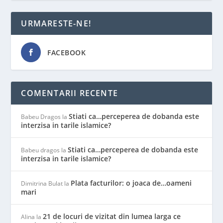
URMARESTE-NE!
FACEBOOK
COMENTARII RECENTE
Stiati ca…perceperea de dobanda este
Babeu Dragos
la
interzisa in tarile islamice?
Stiati ca…perceperea de dobanda este
Babeu dragos
la
interzisa in tarile islamice?
Plata facturilor: o joaca de…oameni
Dimitrina Bulat
la
mari
21 de locuri de vizitat din lumea larga ce
Alina
la