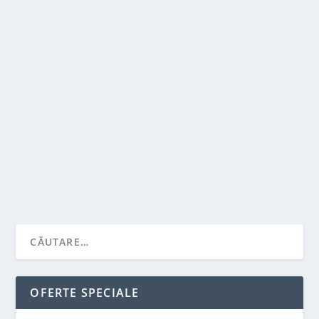
POT FOLOSI ACELAȘI HIDRATANT ATÂT
ZIUA, CÂT ȘI NOAPTEA?
de
Victor Neagu
|
apr. 29, 2024
|
Recomandari
|
0
|
Când vine vorba de îngrijirea pielii, întrebările despre
produsele pe care ar trebui să le folosim...
CITEŞTE MAI MULT
OFERTE SPECIALE