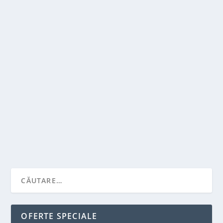
APLICATII MOBILE: CARE SUNT ACESTEA,
UTILIZARILE, FUNCTIONAREA SI TIPURILE
DE APLICATII
de
Victor Neagu
|
mart. 14, 2022
|
Stiai ca...?
|
0
|
Daca aveti o tableta sau un smartphone, ati descarcat
un numar mare de aplicatii si v-ati putut...
CITEŞTE MAI MULT
OFERTE SPECIALE