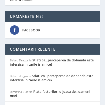
URMARESTE-NE!
FACEBOOK
COMENTARII RECENTE
Stiati ca…perceperea de dobanda este
Babeu Dragos
la
interzisa in tarile islamice?
Stiati ca…perceperea de dobanda este
Babeu dragos
la
interzisa in tarile islamice?
Plata facturilor: o joaca de…oameni
Dimitrina Bulat
la
mari