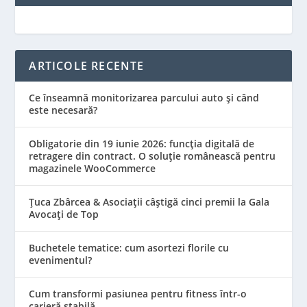
ARTICOLE RECENTE
Ce înseamnă monitorizarea parcului auto și când
este necesară?
Obligatorie din 19 iunie 2026: funcția digitală de
retragere din contract. O soluție românească pentru
magazinele WooCommerce
Țuca Zbârcea & Asociații câștigă cinci premii la Gala
Avocați de Top
Buchetele tematice: cum asortezi florile cu
evenimentul?
Cum transformi pasiunea pentru fitness într-o
carieră stabilă