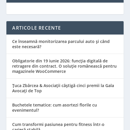
ARTICOLE RECENTE
Ce înseamnă monitorizarea parcului auto și când
este necesară?
Obligatorie din 19 iunie 2026: funcția digitală de
retragere din contract. O soluție românească pentru
magazinele WooCommerce
Țuca Zbârcea & Asociații câștigă cinci premii la Gala
Avocați de Top
Buchetele tematice: cum asortezi florile cu
evenimentul?
Cum transformi pasiunea pentru fitness într-o
carieră stabilă