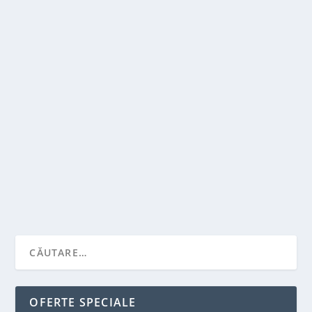
FIECARE CONDUCATOR AUTO TREBUIE SA
EFECTUEZE, INAINTE DE CALATORIE, UN
ABC LA VEHICULUL SAU
de
Victor Neagu
|
iul. 25, 2022
|
Stiai ca...?
|
0
|
Ce este un ABC? ABC-ul nu este altceva decat o
revizuire, curatare si schimbare (in functie de...
CITEŞTE MAI MULT
OFERTE SPECIALE