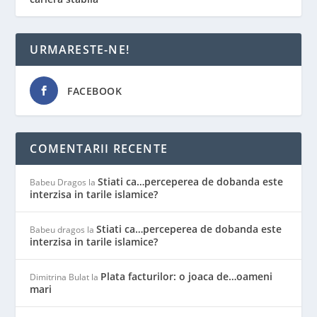
URMARESTE-NE!
FACEBOOK
COMENTARII RECENTE
Stiati ca…perceperea de dobanda este
Babeu Dragos
la
interzisa in tarile islamice?
Stiati ca…perceperea de dobanda este
Babeu dragos
la
interzisa in tarile islamice?
Plata facturilor: o joaca de…oameni
Dimitrina Bulat
la
mari