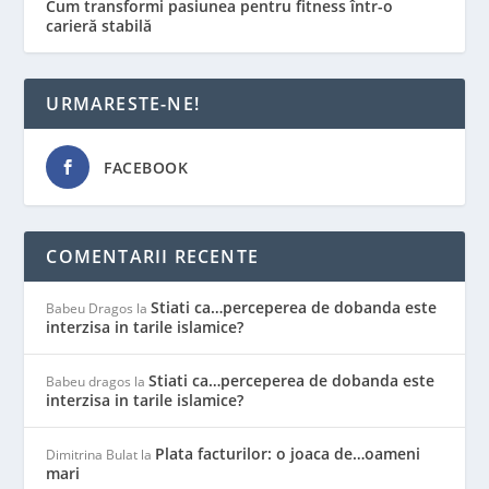
Cum transformi pasiunea pentru fitness într-o
carieră stabilă
URMARESTE-NE!
FACEBOOK
COMENTARII RECENTE
Stiati ca…perceperea de dobanda este
Babeu Dragos
la
interzisa in tarile islamice?
Stiati ca…perceperea de dobanda este
Babeu dragos
la
interzisa in tarile islamice?
Plata facturilor: o joaca de…oameni
Dimitrina Bulat
la
mari