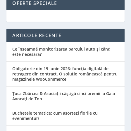
OFERTE SPECIALE
ARTICOLE RECENTE
Ce înseamnă monitorizarea parcului auto și când
este necesară?
Obligatorie din 19 iunie 2026: funcția digitală de
retragere din contract. O soluție românească pentru
magazinele WooCommerce
Țuca Zbârcea & Asociații câștigă cinci premii la Gala
Avocați de Top
Buchetele tematice: cum asortezi florile cu
evenimentul?