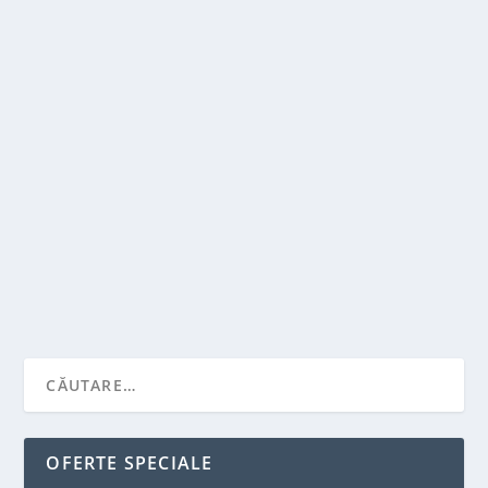
GINECOLOG – CAND SI DE CE SA IL
CONSULTI?
de
Victor Neagu
|
apr. 29, 2022
|
Recomandari
|
0
|
Medicul ginecolog este specialistul in sistemul
reproducator feminin, contraceptie, sarcina si...
CITEŞTE MAI MULT
OFERTE SPECIALE