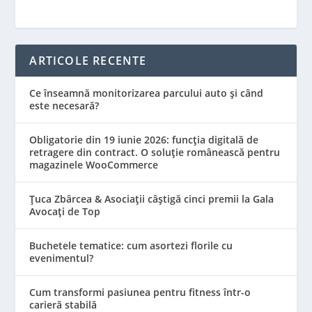
ARTICOLE RECENTE
Ce înseamnă monitorizarea parcului auto și când
este necesară?
Obligatorie din 19 iunie 2026: funcția digitală de
retragere din contract. O soluție românească pentru
magazinele WooCommerce
Țuca Zbârcea & Asociații câștigă cinci premii la Gala
Avocați de Top
Buchetele tematice: cum asortezi florile cu
evenimentul?
Cum transformi pasiunea pentru fitness într-o
carieră stabilă