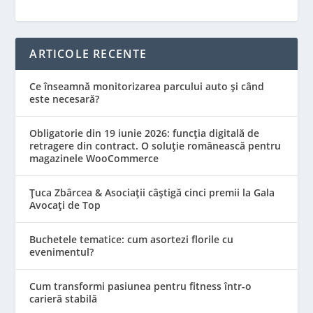
ARTICOLE RECENTE
Ce înseamnă monitorizarea parcului auto și când
este necesară?
Obligatorie din 19 iunie 2026: funcția digitală de
retragere din contract. O soluție românească pentru
magazinele WooCommerce
Țuca Zbârcea & Asociații câștigă cinci premii la Gala
Avocați de Top
Buchetele tematice: cum asortezi florile cu
evenimentul?
Cum transformi pasiunea pentru fitness într-o
carieră stabilă