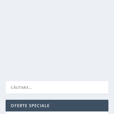
CE ESTE UN SERVICIU FUNERAR?
de
Victor Neagu
|
sept. 27, 2021
|
Recomandari
|
0
|
Un nou concept care redefineste o afacere sunt
serviciile funerare. Acestea sunt tot mai des...
CITEŞTE MAI MULT
OFERTE SPECIALE