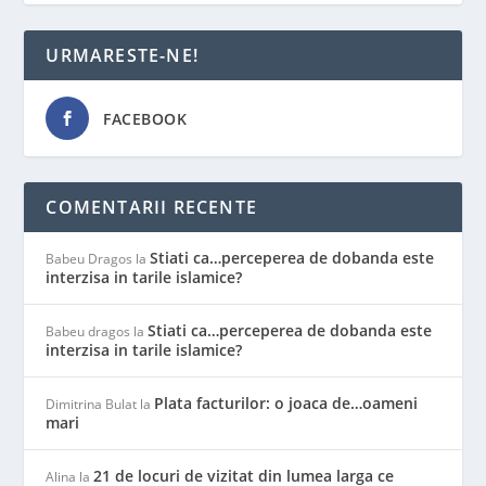
URMARESTE-NE!
FACEBOOK
COMENTARII RECENTE
Stiati ca…perceperea de dobanda este
Babeu Dragos
la
interzisa in tarile islamice?
Stiati ca…perceperea de dobanda este
Babeu dragos
la
interzisa in tarile islamice?
Plata facturilor: o joaca de…oameni
Dimitrina Bulat
la
mari
21 de locuri de vizitat din lumea larga ce
Alina
la