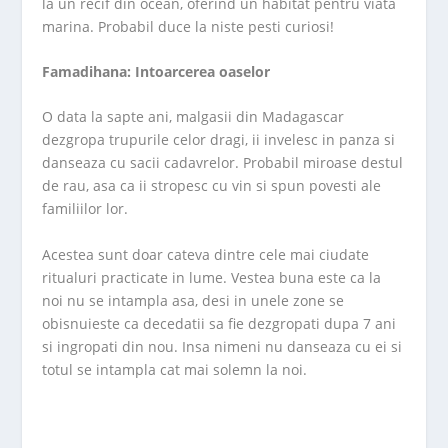
la un recif din ocean, oferind un habitat pentru viata
marina. Probabil duce la niste pesti curiosi!
Famadihana: Intoarcerea oaselor
O data la sapte ani, malgasii din Madagascar
dezgropa trupurile celor dragi, ii invelesc in panza si
danseaza cu sacii cadavrelor. Probabil miroase destul
de rau, asa ca ii stropesc cu vin si spun povesti ale
familiilor lor.
Acestea sunt doar cateva dintre cele mai ciudate
ritualuri practicate in lume. Vestea buna este ca la
noi nu se intampla asa, desi in unele zone se
obisnuieste ca decedatii sa fie dezgropati dupa 7 ani
si ingropati din nou. Insa nimeni nu danseaza cu ei si
totul se intampla cat mai solemn la noi.