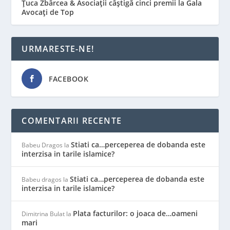
Țuca Zbârcea & Asociații câștigă cinci premii la Gala
Avocați de Top
URMARESTE-NE!
FACEBOOK
COMENTARII RECENTE
Stiati ca…perceperea de dobanda este
Babeu Dragos
la
interzisa in tarile islamice?
Stiati ca…perceperea de dobanda este
Babeu dragos
la
interzisa in tarile islamice?
Plata facturilor: o joaca de…oameni
Dimitrina Bulat
la
mari