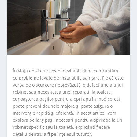
În viața de zi cu zi, este inevitabil să ne confruntăm
cu probleme legate de instalațiile sanitare. Fie că este
vorba de o scurgere neprevăzută, o defecțiune a unui
robinet sau necesitatea unei reparații la toaletă,
cunoașterea pașilor pentru a opri apa în mod corect
poate preveni daunele majore și poate asigura o
intervenție rapidă și eficientă. În acest articol, vom
explora pe larg pașii necesari pentru a opri apa la un
robinet specific sau la toaletă, explicând fiecare
detaliu pentru a fi pe înțelesul tuturor.