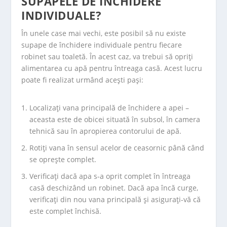
SUPAPELE DE ÎNCHIDERE
INDIVIDUALE?
În unele case mai vechi, este posibil să nu existe
supape de închidere individuale pentru fiecare
robinet sau toaletă. În acest caz, va trebui să opriți
alimentarea cu apă pentru întreaga casă. Acest lucru
poate fi realizat urmând acești pași:
Localizați vana principală de închidere a apei –
aceasta este de obicei situată în subsol, în camera
tehnică sau în apropierea contorului de apă.
Rotiți vana în sensul acelor de ceasornic până când
se oprește complet.
Verificați dacă apa s-a oprit complet în întreaga
casă deschizând un robinet. Dacă apa încă curge,
verificați din nou vana principală și asigurați-vă că
este complet închisă.