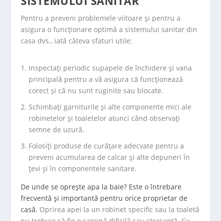
SISTEMULUI SANITAR
Pentru a preveni problemele viitoare și pentru a
asigura o funcționare optimă a sistemului sanitar din
casa dvs., iată câteva sfaturi utile:
Inspectați periodic supapele de închidere și vana
principală pentru a vă asigura că funcționează
corect și că nu sunt ruginite sau blocate.
Schimbați garniturile și alte componente mici ale
robinetelor și toaletelor atunci când observați
semne de uzură.
Folosiți produse de curățare adecvate pentru a
preveni acumularea de calcar și alte depuneri în
țevi și în componentele sanitare.
De unde se oprește apa la baie? Este o întrebare
frecventă și importantă pentru orice proprietar de
casă.
Oprirea apei la un robinet specific sau la toaletă
nu trebuie să fie o sarcină dificilă sau stresantă. Cu