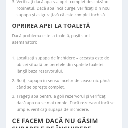
Verificați dacă apa s-a oprit complet deschizând
robinetul. Dacă apa încă curge, verificați din nou
supapa și asigurați-vă că este complet închisă.
OPRIREA APEI LA TOALETĂ
Dacă problema este la toaletă, pașii sunt
asemănători:
Localizați supapa de închidere – aceasta este de
obicei situată pe peretele din spatele toaletei,
lângă baza rezervorului.
Rotiți supapa în sensul acelor de ceasornic până
când se oprește complet.
Trageți apa pentru a goli rezervorul și verificați
dacă apa nu se mai umple. Dacă rezervorul încă se
umple, verificați supapa de închidere.
CE FACEM DACĂ NU GĂSIM