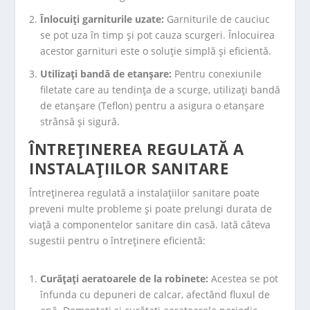
Înlocuiți garniturile uzate:
Garniturile de cauciuc
se pot uza în timp și pot cauza scurgeri. Înlocuirea
acestor garnituri este o soluție simplă și eficientă.
Utilizați bandă de etanșare:
Pentru conexiunile
filetate care au tendința de a scurge, utilizați bandă
de etanșare (Teflon) pentru a asigura o etanșare
strânsă și sigură.
ÎNTREȚINEREA REGULATĂ A
INSTALAȚIILOR SANITARE
Întreținerea regulată a instalațiilor sanitare poate
preveni multe probleme și poate prelungi durata de
viață a componentelor sanitare din casă. Iată câteva
sugestii pentru o întreținere eficientă:
Curățați aeratoarele de la robinete:
Acestea se pot
înfunda cu depuneri de calcar, afectând fluxul de