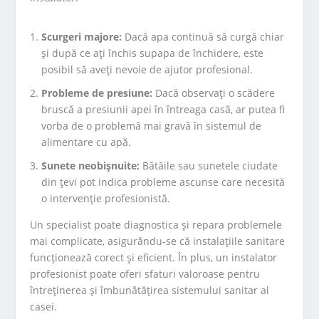
Scurgeri majore:
Dacă apa continuă să curgă chiar
și după ce ați închis supapa de închidere, este
posibil să aveți nevoie de ajutor profesional.
Probleme de presiune:
Dacă observați o scădere
bruscă a presiunii apei în întreaga casă, ar putea fi
vorba de o problemă mai gravă în sistemul de
alimentare cu apă.
Sunete neobișnuite:
Bătăile sau sunetele ciudate
din țevi pot indica probleme ascunse care necesită
o intervenție profesionistă.
Un specialist poate diagnostica și repara problemele
mai complicate, asigurându-se că instalațiile sanitare
funcționează corect și eficient. În plus, un instalator
profesionist poate oferi sfaturi valoroase pentru
întreținerea și îmbunătățirea sistemului sanitar al
casei.