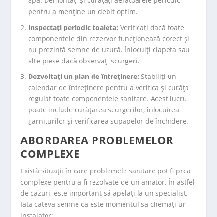
apă. Demontați și curățați aeratoarele periodic
pentru a menține un debit optim.
Inspectați periodic toaleta:
Verificați dacă toate
componentele din rezervor funcționează corect și
nu prezintă semne de uzură. Înlocuiți clapeta sau
alte piese dacă observați scurgeri.
Dezvoltați un plan de întreținere:
Stabiliți un
calendar de întreținere pentru a verifica și curăța
regulat toate componentele sanitare. Acest lucru
poate include curățarea scurgerilor, înlocuirea
garniturilor și verificarea supapelor de închidere.
ABORDAREA PROBLEMELOR
COMPLEXE
Există situații în care problemele sanitare pot fi prea
complexe pentru a fi rezolvate de un amator. În astfel
de cazuri, este important să apelați la un specialist.
Iată câteva semne că este momentul să chemați un
instalator: