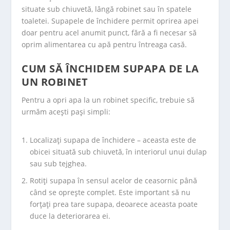
situate sub chiuvetă, lângă robinet sau în spatele
toaletei. Supapele de închidere permit oprirea apei
doar pentru acel anumit punct, fără a fi necesar să
oprim alimentarea cu apă pentru întreaga casă.
CUM SĂ ÎNCHIDEM SUPAPA DE LA
UN ROBINET
Pentru a opri apa la un robinet specific, trebuie să
urmăm acești pași simpli:
Localizați supapa de închidere – aceasta este de
obicei situată sub chiuvetă, în interiorul unui dulap
sau sub tejghea.
Rotiți supapa în sensul acelor de ceasornic până
când se oprește complet. Este important să nu
forțați prea tare supapa, deoarece aceasta poate
duce la deteriorarea ei.