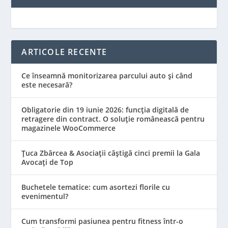
ARTICOLE RECENTE
Ce înseamnă monitorizarea parcului auto și când
este necesară?
Obligatorie din 19 iunie 2026: funcția digitală de
retragere din contract. O soluție românească pentru
magazinele WooCommerce
Țuca Zbârcea & Asociații câștigă cinci premii la Gala
Avocați de Top
Buchetele tematice: cum asortezi florile cu
evenimentul?
Cum transformi pasiunea pentru fitness într-o