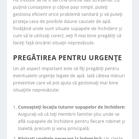
puțină cunoaștere și câțiva pași simpli, puteți
gestiona eficient orice problemă sanitară și vă puteți
proteja casa de posibile daune cauzate de apă.
Învățând unde sunt situate supapele de închidere și
cum să le utilizați corect, veți fi mai bine pregătiți să
faceți față oricărei situații neprevăzute.
PREGĂTIREA PENTRU URGENȚE
Un alt aspect important este să fiți pregătiți pentru
eventualele urgențe legate de apă. Iată câteva măsuri
preventive care vă pot ajuta să gestionați mai bine
situațiile neprevăzute:
Cunoașteți locația tuturor supapelor de închidere:
Asigurați-vă că toți membrii familiei știu unde se
află supapele de închidere pentru fiecare robinet și
toaletă, precum și vana principală.
Păstrați uneltele necesare la îndemână:
Un clește