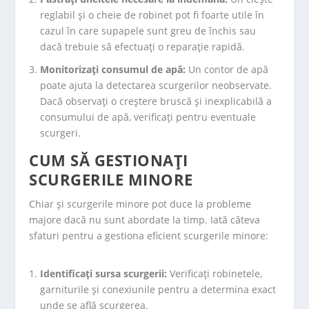
reglabil și o cheie de robinet pot fi foarte utile în
cazul în care supapele sunt greu de închis sau
dacă trebuie să efectuați o reparație rapidă.
Monitorizați consumul de apă:
Un contor de apă
poate ajuta la detectarea scurgerilor neobservate.
Dacă observați o creștere bruscă și inexplicabilă a
consumului de apă, verificați pentru eventuale
scurgeri.
CUM SĂ GESTIONAȚI
SCURGERILE MINORE
Chiar și scurgerile minore pot duce la probleme
majore dacă nu sunt abordate la timp. Iată câteva
sfaturi pentru a gestiona eficient scurgerile minore:
Identificați sursa scurgerii:
Verificați robinetele,
garniturile și conexiunile pentru a determina exact
unde se află scurgerea.