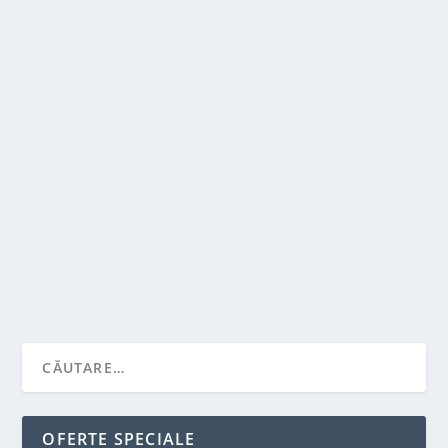
TIPURI DE GENERATOARE ELECTRICE
de
Victor Neagu
|
dec. 8, 2022
|
Solutii pentru casa
|
0
|
Generatoarele electrice sunt masini sau dispozitive
care convertesc un anumit tip de energie in...
CITEŞTE MAI MULT
OFERTE SPECIALE