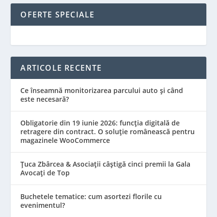
OFERTE SPECIALE
ARTICOLE RECENTE
Ce înseamnă monitorizarea parcului auto și când
este necesară?
Obligatorie din 19 iunie 2026: funcția digitală de
retragere din contract. O soluție românească pentru
magazinele WooCommerce
Țuca Zbârcea & Asociații câștigă cinci premii la Gala
Avocați de Top
Buchetele tematice: cum asortezi florile cu
evenimentul?