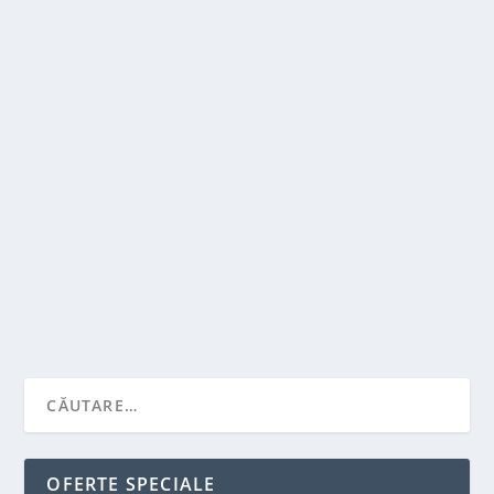
CE ESTE UN SISTEM DE PANOURI OFF-GRID?
de
Victor Neagu
|
iun. 2, 2022
|
Solutii pentru casa
|
0
|
Te gandesti sa instalezi energie solara pentru casa
ta? Daca da, ar trebui sa cumparati un...
CITEŞTE MAI MULT
OFERTE SPECIALE