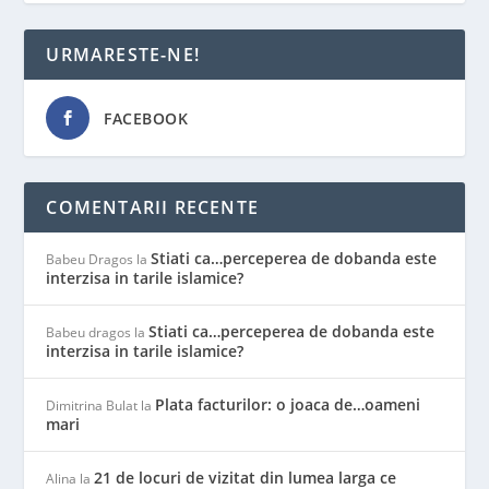
URMARESTE-NE!
FACEBOOK
COMENTARII RECENTE
Stiati ca…perceperea de dobanda este
Babeu Dragos
la
interzisa in tarile islamice?
Stiati ca…perceperea de dobanda este
Babeu dragos
la
interzisa in tarile islamice?
Plata facturilor: o joaca de…oameni
Dimitrina Bulat
la
mari
21 de locuri de vizitat din lumea larga ce
Alina
la