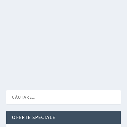
TIPURILE DE COSURI PENTRU SOBE
de
Victor Neagu
|
mai 5, 2023
|
Recomandari
,
Solutii pentru casa
|
0
|
Un cos de fum este o componenta importanta a unui
sistem de incalzire cu soba, deoarece este...
CITEŞTE MAI MULT
OFERTE SPECIALE