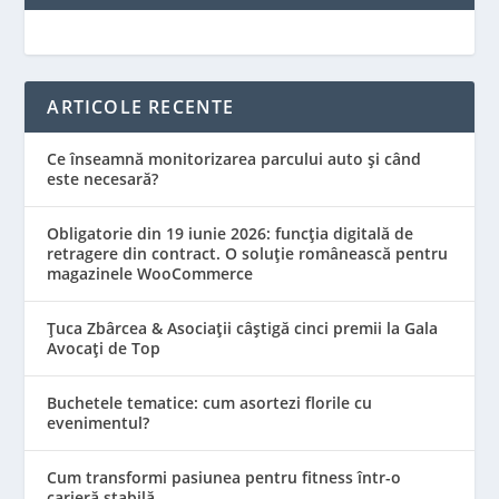
ARTICOLE RECENTE
Ce înseamnă monitorizarea parcului auto și când
este necesară?
Obligatorie din 19 iunie 2026: funcția digitală de
retragere din contract. O soluție românească pentru
magazinele WooCommerce
Țuca Zbârcea & Asociații câștigă cinci premii la Gala
Avocați de Top
Buchetele tematice: cum asortezi florile cu
evenimentul?
Cum transformi pasiunea pentru fitness într-o
carieră stabilă