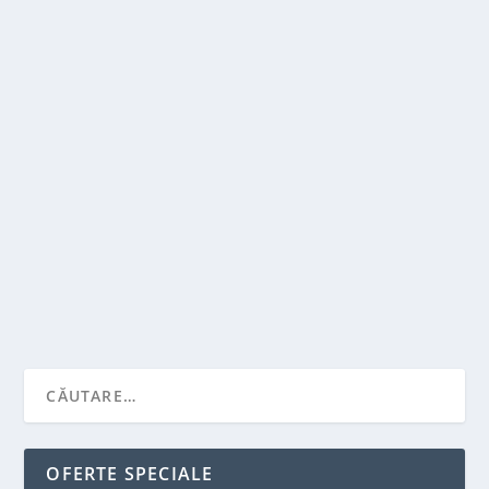
PASI PENTRU A VA CREA PROPRIA GRADINA
DE ACASA
de
Victor Neagu
|
oct. 1, 2021
|
Solutii pentru casa
,
Stiai ca...?
|
0
|
Va puteti imagina ca va puteti creste propriile fructe
sau legume acasa? Oricat de nebuna ar suna...
CITEŞTE MAI MULT
OFERTE SPECIALE