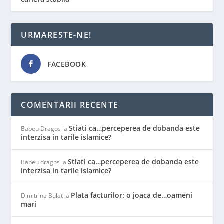
URMARESTE-NE!
FACEBOOK
COMENTARII RECENTE
Stiati ca…perceperea de dobanda este
Babeu Dragos
la
interzisa in tarile islamice?
Stiati ca…perceperea de dobanda este
Babeu dragos
la
interzisa in tarile islamice?
Plata facturilor: o joaca de…oameni
Dimitrina Bulat
la
mari