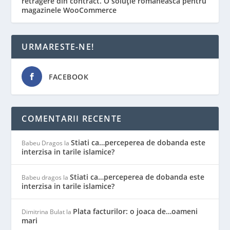
retragere din contract. O soluție românească pentru
magazinele WooCommerce
URMARESTE-NE!
FACEBOOK
COMENTARII RECENTE
Stiati ca…perceperea de dobanda este
Babeu Dragos
la
interzisa in tarile islamice?
Stiati ca…perceperea de dobanda este
Babeu dragos
la
interzisa in tarile islamice?
Plata facturilor: o joaca de…oameni
Dimitrina Bulat
la
mari