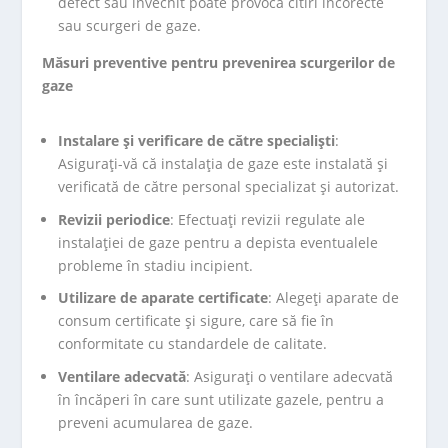
defect sau învechit poate provoca citiri incorecte
sau scurgeri de gaze.
Măsuri preventive pentru prevenirea scurgerilor de
gaze
Instalare și verificare de către specialiști
:
Asigurați-vă că instalația de gaze este instalată și
verificată de către personal specializat și autorizat.
Revizii periodice
: Efectuați revizii regulate ale
instalației de gaze pentru a depista eventualele
probleme în stadiu incipient.
Utilizare de aparate certificate
: Alegeți aparate de
consum certificate și sigure, care să fie în
conformitate cu standardele de calitate.
Ventilare adecvată
: Asigurați o ventilare adecvată
în încăperi în care sunt utilizate gazele, pentru a
preveni acumularea de gaze.