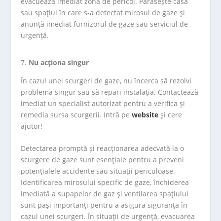
evacuează imediat zona de pericol. Părăsește casa
sau spațiul în care s-a detectat mirosul de gaze și
anunță imediat furnizorul de gaze sau serviciul de
urgență.
Nu acționa singur
În cazul unei scurgeri de gaze, nu încerca să rezolvi
problema singur sau să repari instalația. Contactează
imediat un specialist autorizat pentru a verifica și
remedia sursa scurgerii. Intră pe
website
și cere
ajutor!
Detectarea promptă și reacționarea adecvată la o
scurgere de gaze sunt esențiale pentru a preveni
potențialele accidente sau situații periculoase.
Identificarea mirosului specific de gaze, închiderea
imediată a supapelor de gaz și ventilarea spațiului
sunt pași importanți pentru a asigura siguranța în
cazul unei scurgeri. În situații de urgență, evacuarea