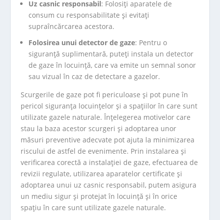
Uz casnic responsabil
: Folosiți aparatele de
consum cu responsabilitate și evitați
supraîncărcarea acestora.
Folosirea unui detector de gaze
: Pentru o
siguranță suplimentară, puteți instala un detector
de gaze în locuință, care va emite un semnal sonor
sau vizual în caz de detectare a gazelor.
Scurgerile de gaze pot fi periculoase și pot pune în
pericol siguranța locuințelor și a spațiilor în care sunt
utilizate gazele naturale. Înțelegerea motivelor care
stau la baza acestor scurgeri și adoptarea unor
măsuri preventive adecvate pot ajuta la minimizarea
riscului de astfel de evenimente. Prin instalarea și
verificarea corectă a instalației de gaze, efectuarea de
revizii regulate, utilizarea aparatelor certificate și
adoptarea unui uz casnic responsabil, putem asigura
un mediu sigur și protejat în locuință și în orice
spațiu în care sunt utilizate gazele naturale.