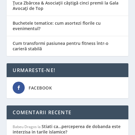
Țuca Zbârcea & Asociații câștigă cinci premii la Gala
Avocați de Top
Buchetele tematice: cum asortezi florile cu
evenimentul?
Cum transformi pasiunea pentru fitness într-o
carieră stabilă
URMARESTE-NE!
FACEBOOK
COMENTARII RECENTE
Stiati ca…perceperea de dobanda este
Babeu Dragos
la
interzisa in tarile islamice?