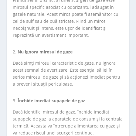
Primul semn distinct al unei scurgeri de gaze este
mirosul specific asociat cu odorizantul adăugat în
gazele naturale. Acest miros poate fi asemănător cu
cel de sulf sau de ouă stricate. Fiind un miros
neobișnuit și intens, este ușor de identificat și
reprezintă un avertisment important.
Nu ignora mirosul de gaze
Dacă simți mirosul caracteristic de gaze, nu ignora
acest semnal de avertizare. Este esențial să iei în
serios mirosul de gaze și să acționezi imediat pentru
a preveni situații periculoase.
Închide imediat supapele de gaz
Dacă identifici mirosul de gaze, închide imediat
supapele de gaz la aparatele de consum și la centrala
termică. Aceasta va întrerupe alimentarea cu gaze și
va reduce riscul unei scurgeri continue.