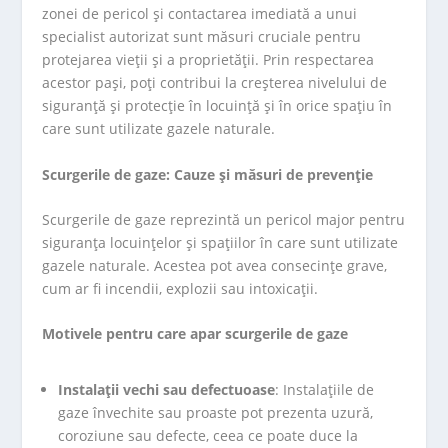
zonei de pericol și contactarea imediată a unui
specialist autorizat sunt măsuri cruciale pentru
protejarea vieții și a proprietății. Prin respectarea
acestor pași, poți contribui la creșterea nivelului de
siguranță și protecție în locuință și în orice spațiu în
care sunt utilizate gazele naturale.
Scurgerile de gaze: Cauze și măsuri de prevenție
Scurgerile de gaze reprezintă un pericol major pentru
siguranța locuințelor și spațiilor în care sunt utilizate
gazele naturale. Acestea pot avea consecințe grave,
cum ar fi incendii, explozii sau intoxicații.
Motivele pentru care apar scurgerile de gaze
Instalații vechi sau defectuoase
: Instalațiile de
gaze învechite sau proaste pot prezenta uzură,
coroziune sau defecte, ceea ce poate duce la